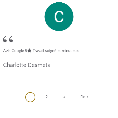
Avis Google 5
Travail soigné et minutieux.
Charlotte Desmets
Pagination
Page courante
Page
Page suivante
Dernière page
1
2
››
Fin »