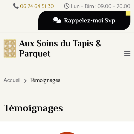
Aller au contenu principal
06 24 64 51 30
Lun - Dim : 09.00 - 20.00
Rappelez-moi Svp
Aux Soins du Tapis &
Parquet
Fil d'Ariane
Accueil
Témoignages
Témoignages